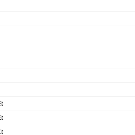
)
)
)