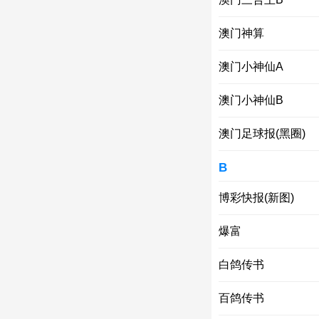
澳门神算
澳门小神仙A
澳门小神仙B
澳门足球报(黑圈)
B
博彩快报(新图)
爆富
白鸽传书
百鸽传书