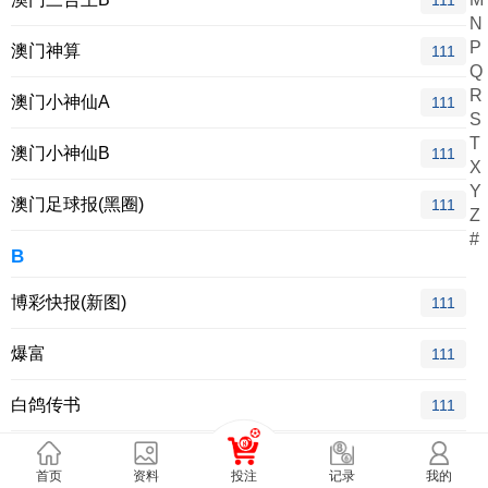
111
N
P
澳门神算
111
Q
R
澳门小神仙A
111
S
T
澳门小神仙B
111
X
Y
澳门足球报(黑圈)
111
Z
#
B
博彩快报(新图)
111
爆富
111
白鸽传书
111
百鸽传书
111
首页
资料
投注
我的
记录