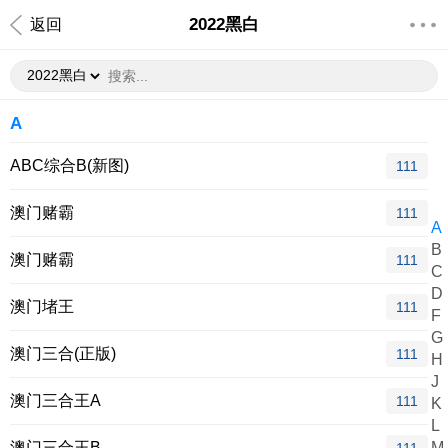
2022黑白
返回
A
ABC综合B(新图)
111
澳门赌霸
111
A
B
澳门赌霸
111
C
D
澳门堵王
111
F
G
澳门三合(正版)
111
H
J
澳门三合王A
111
K
L
澳门三合王B
M