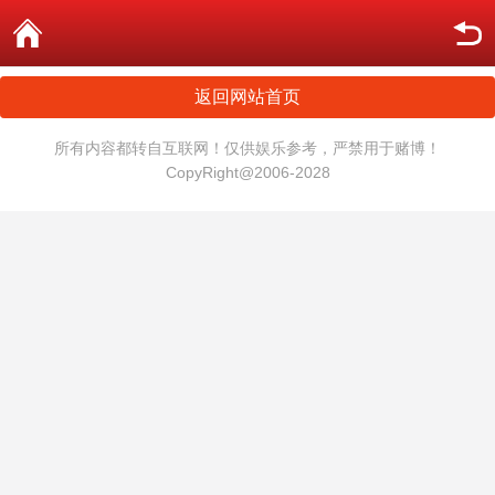
返回网站首页
所有内容都转自互联网！仅供娱乐参考，严禁用于赌博！
CopyRight@2006-2028