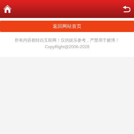
返回网站首页
所有内容都转自互联网！仅供娱乐参考，严禁用于赌博！
CopyRight@2006-2028