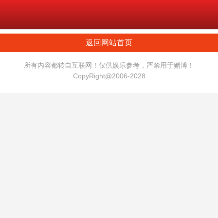
返回网站首页
所有内容都转自互联网！仅供娱乐参考，严禁用于赌博！
CopyRight@2006-2028