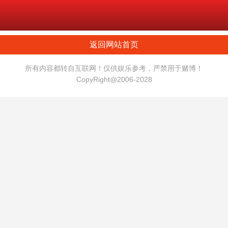
返回网站首页
所有内容都转自互联网！仅供娱乐参考，严禁用于赌博！
CopyRight@2006-2028