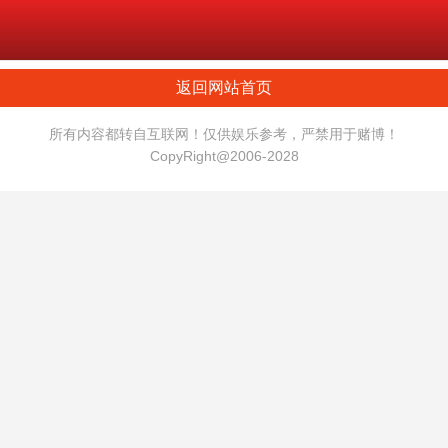
返回网站首页
所有内容都转自互联网！仅供娱乐参考，严禁用于赌博！
CopyRight@2006-2028