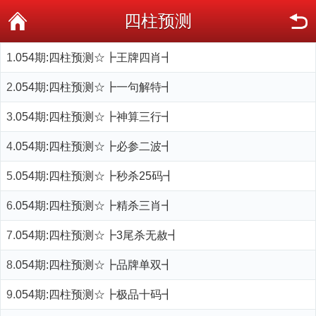
四柱预测
1.
054期:四柱预测☆┣王牌四肖┫
2.
054期:四柱预测☆┣一句解特┫
3.
054期:四柱预测☆┣神算三行┫
4.
054期:四柱预测☆┣必参二波┫
5.
054期:四柱预测☆┣秒杀25码┫
6.
054期:四柱预测☆┣精杀三肖┫
7.
054期:四柱预测☆┣3尾杀无赦┫
8.
054期:四柱预测☆┣品牌单双┫
9.
054期:四柱预测☆┣极品十码┫