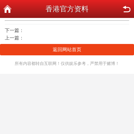
香港官方资料
下一篇：
上一篇：
返回网站首页
所有内容都转自互联网！仅供娱乐参考，严禁用于赌博！