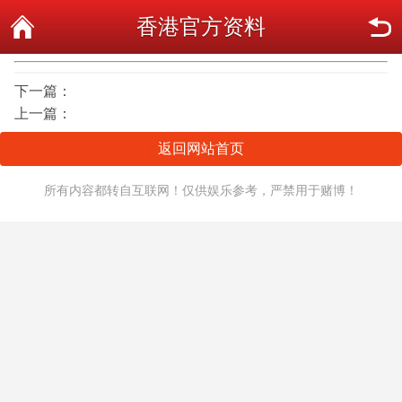
香港官方资料
下一篇：
上一篇：
返回网站首页
所有内容都转自互联网！仅供娱乐参考，严禁用于赌博！