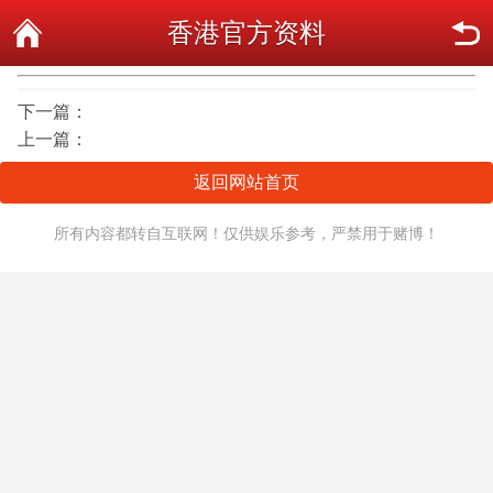
香港官方资料
下一篇：
上一篇：
返回网站首页
所有内容都转自互联网！仅供娱乐参考，严禁用于赌博！