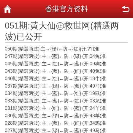
香港官方资料
051期:黄大仙㊣救世网(精選两
波)已公开
050期(精選两波):主→{绿}←防→{红}(开:??)准
047期(精選两波): 主→{蓝}←防→{绿} (开:04兔)准
045期(精選两波): 主→{红}←防→{蓝} (开:09狗)准
043期(精選两波): 主→{蓝}←防→{红} (开:40兔)准
040期(精選两波): 主→{红}←防→{蓝} (开:18牛)准
037期(精選两波): 主→{绿}←防→{蓝} (开:49马)准
034期(精選两波): 主→{蓝}←防→{红} (开:19鼠)准
033期(精選两波): 主→{蓝}←防→{红} (开:03龙)准
031期(精選两波): 主→{红}←防→{蓝} (开:24羊)准
030期(精選两波): 主→{绿}←防→{蓝} (开:48羊)准
028期(精選两波): 主→{蓝}←防→{红} (开:34鸡)准
027期(精選两波): 主→{绿}←防→{蓝} (开:49马)准