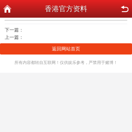
香港官方资料
下一篇：
上一篇：
返回网站首页
所有内容都转自互联网！仅供娱乐参考，严禁用于赌博！