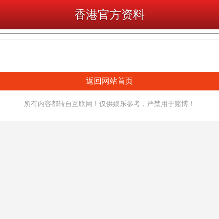
香港官方资料
返回网站首页
所有内容都转自互联网！仅供娱乐参考，严禁用于赌博！