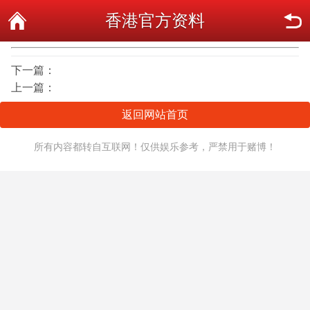
香港官方资料
下一篇：
上一篇：
返回网站首页
所有内容都转自互联网！仅供娱乐参考，严禁用于赌博！