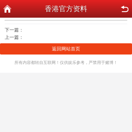
香港官方资料
下一篇：
上一篇：
返回网站首页
所有内容都转自互联网！仅供娱乐参考，严禁用于赌博！