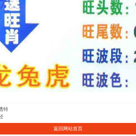
透特
经
返回网站首页