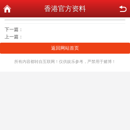
香港官方资料
下一篇：
上一篇：
返回网站首页
所有内容都转自互联网！仅供娱乐参考，严禁用于赌博！