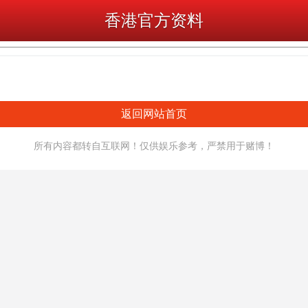
香港官方资料
返回网站首页
所有内容都转自互联网！仅供娱乐参考，严禁用于赌博！