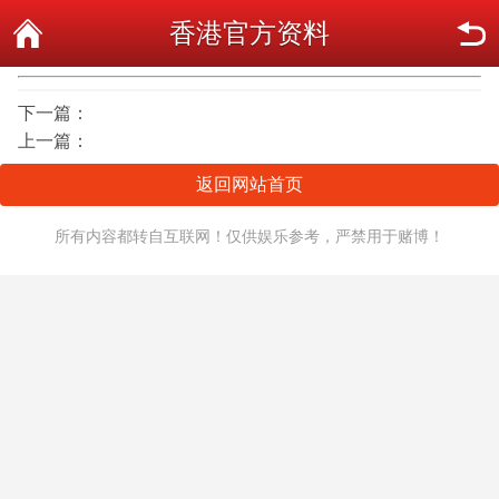
香港官方资料
下一篇：
上一篇：
返回网站首页
所有内容都转自互联网！仅供娱乐参考，严禁用于赌博！