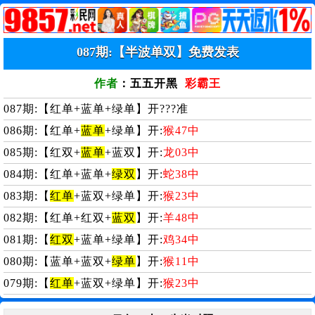
087
期:【半波单双】免费发表
作者
：五五开黑
彩霸王
087期:【红单+蓝单+绿单】开???准
086期:【红单+
蓝单
+绿单】开:
猴47中
085期:【红双+
蓝单
+蓝双】开:
龙03中
084期:【红单+蓝单+
绿双
】开:
蛇38中
083期:【
红单
+蓝双+绿单】开:
猴23中
082期:【红单+红双+
蓝双
】开:
羊48中
081期:【
红双
+蓝单+绿单】开:
鸡34中
080期:【蓝单+蓝双+
绿单
】开:
猴11中
079期:【
红单
+蓝双+绿单】开:
猴23中