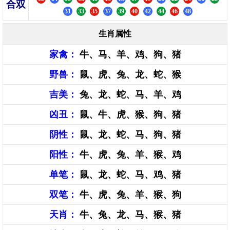
合双
31
33
35
37
39
40
42
44
46
48
生肖属性
家禽：
牛、马、羊、鸡、狗、猪
野兽：
鼠、虎、兔、龙、蛇、猴
吉美：
兔、龙、蛇、马、羊、鸡
凶丑：
鼠、牛、虎、猴、狗、猪
阴性：
鼠、龙、蛇、马、狗、猪
阳性：
牛、虎、兔、羊、猴、鸡
单笔：
鼠、龙、蛇、马、鸡、猪
双笔：
牛、虎、兔、羊、猴、狗
天肖：
牛、兔、龙、马、猴、猪