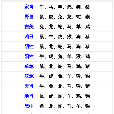
家禽：
牛、马、羊、鸡、狗、猪
野兽：
鼠、虎、兔、龙、蛇、猴
吉美：
兔、龙、蛇、马、羊、鸡
凶丑：
鼠、牛、虎、猴、狗、猪
阴性：
鼠、龙、蛇、马、狗、猪
阳性：
牛、虎、兔、羊、猴、鸡
单笔：
鼠、龙、蛇、马、鸡、猪
双笔：
牛、虎、兔、羊、猴、狗
天肖：
牛、兔、龙、马、猴、猪
地肖：
鼠、虎、蛇、羊、鸡、狗
黑中：
兔、龙、蛇、马、羊、猴