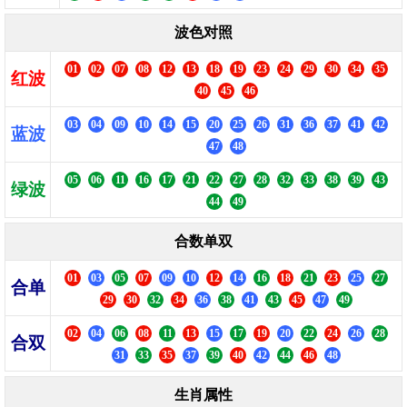
波色对照
01
02
07
08
12
13
18
19
23
24
29
30
34
35
红波
40
45
46
03
04
09
10
14
15
20
25
26
31
36
37
41
42
蓝波
47
48
05
06
11
16
17
21
22
27
28
32
33
38
39
43
绿波
44
49
合数单双
01
03
05
07
09
10
12
14
16
18
21
23
25
27
合单
29
30
32
34
36
38
41
43
45
47
49
02
04
06
08
11
13
15
17
19
20
22
24
26
28
合双
31
33
35
37
39
40
42
44
46
48
生肖属性