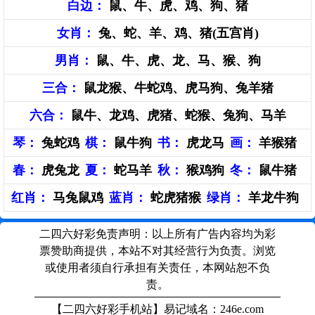
白边：
鼠、牛、虎、鸡、狗、猪
女肖：
兔、蛇、羊、鸡、猪(五宫肖)
男肖：
鼠、牛、虎、龙、马、猴、狗
三合：
鼠龙猴、牛蛇鸡、虎马狗、兔羊猪
六合：
鼠牛、龙鸡、虎猪、蛇猴、兔狗、马羊
琴：
兔蛇鸡
棋：
鼠牛狗
书：
虎龙马
画：
羊猴猪
春：
虎兔龙
夏：
蛇马羊
秋：
猴鸡狗
冬：
鼠牛猪
红肖：
马兔鼠鸡
蓝肖：
蛇虎猪猴
绿肖：
羊龙牛狗
二四六好彩免责声明：以上所有广告内容均为彩
票赞助商提供，本站不对其经营行为负责。浏览
或使用者须自行承担有关责任，本网站恕不负
责。
【二四六好彩手机站】易记域名：246e.com